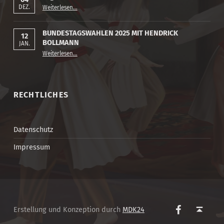
“Tag des Ehrenamts”
DEZ.
Weiterlesen
…
BUNDESTAGSWAHLEN 2025 MIT HENDRICK
12
BOLLMANN
JAN.
“BUNDESTAGSWAHLEN 2025 MIT HENDRICK BOLLMANN”
Weiterlesen
…
RECHTLICHES
Datenschutz
Impressum
Facebook
Back to top ↑
Erstellung und Konzeption durch
MDK24