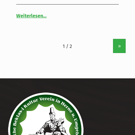
“ALEVITISCHE UNTERICHT MIT TAJDIN UND GÖKHAN”
Weiterlesen
…
»