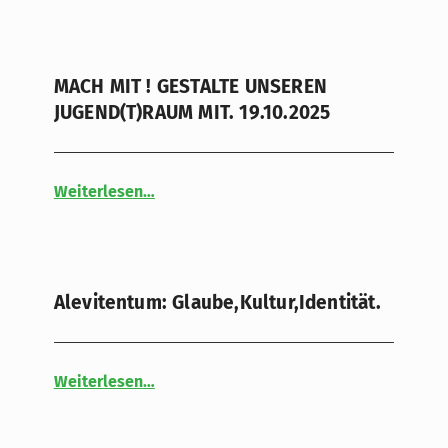
MACH MIT ! GESTALTE UNSEREN
JUGEND(T)RAUM MIT. 19.10.2025
“MACH MIT ! GESTALTE UNSEREN JUGEND(T)RAUM MIT. 19.10.2025”
Weiterlesen
…
Alevitentum: Glaube,Kultur,Identität.
“Alevitentum: Glaube,Kultur,Identität.”
Weiterlesen
…